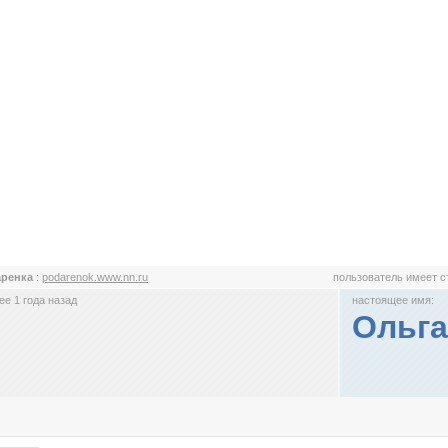
аренка
:
podarenok.www.nn.ru
пользователь имеет 
е 1 года назад
настоящее имя:
Ольг