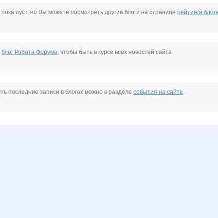
haa
Ulduz
Zhenka87
hlopkova_o
iOLE
iolly
irina26
 пока пуст, но Вы можете посмотреть другие блоги на странице
рейтинга блог
17
o_k
oves07
pudic
samsonova
spiller
temple
е
блог Робота Форума
, чтобы быть в курсе всех новостей сайта.
А
Елена АЛ
Гения
ГАЛЕРЕИ АРИСИЯ
Катти на Бугатти
Лепесток Лотоса
ЛУЧШАЯ МАРКА
ть последние записи в блогах можно в разделе
события на сайте
.
дигм@
РАСПИВ
СУ!!ПЕР
Тёплый ветер
Тюня
Времена года
Шахусь