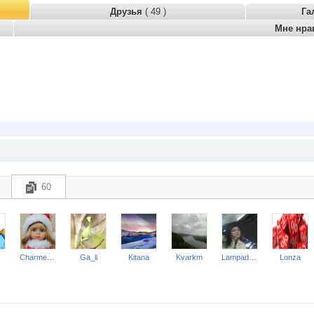
Друзья
( 49 )
Га
Мне нра
60
Charmed Lady
Ga_li
Kitana
Kvarkm
Lampada Red
Lonza