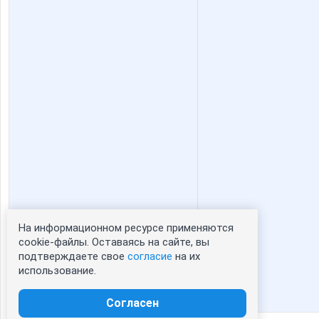
На информационном ресурсе применяются
Статистика портрета:
cookie-файлы. Оставаясь на сайте, вы
подтверждаете свое
согласие
на их
сейчас просматривают портрет - 0
использование.
зарегистрированные пользователи
посетившие портрет за 7 дней - 0
Согласен