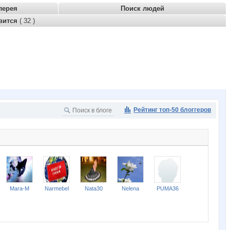
лерея
Поиск людей
вится
( 32 )
Рейтинг топ-50 блоггеров
Mara-M
Narmebel
Nata30
Nelena
PUMA36