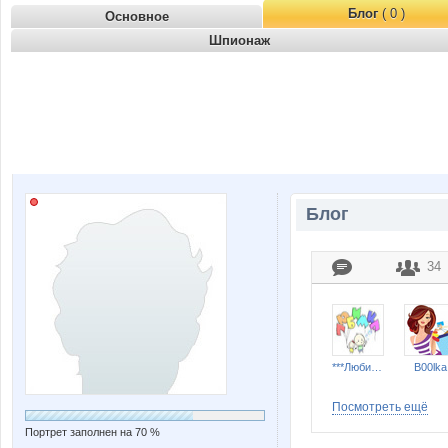
Блог
( 0 )
Основное
Шпионаж
Блог
34
***Любимка***
B00lka
Посмотреть ещё
Портрет заполнен на 70 %