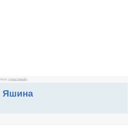
статус
«трастовый»
а Яшина